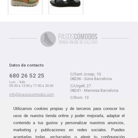
Datos de contacto
C/Sant Josep, 10
680 26 52 25
08206 - Súria Barcelona
Lun. - Sáb.
C/Urgell, 27
09:30 a 13:00 y 17:00 a 20:00
08241 - Manresa Barcelona
info@pasoscomodos.com
C/Born, 13
Cómo comprar
08241 - Manresa Barcelona
Utilizamos cookies propias y de terceros para conocer los
usos de nuestra tienda online y poder mejorarla, adaptar el
contenido a tus gustos y personalizar nuestros anuncios,
marketing y publicaciones en redes sociales. Puedes
Devolución sin problemas
Guía de compra
aceptarlas todas, rechazarlas o elegir tu configuración