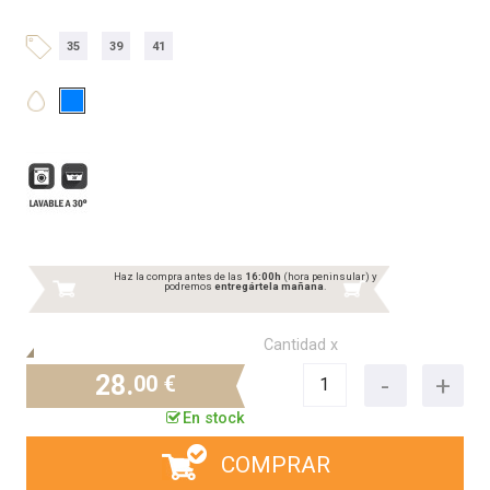
35
39
41
Haz la compra antes de las
16:00h
(hora peninsular) y
podremos
entregártela mañana
.
Cantidad x
28.
00 €
En stock
COMPRAR