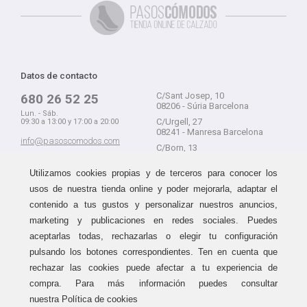
Datos de contacto
C/Sant Josep, 10
680 26 52 25
08206 - Súria Barcelona
Lun. - Sáb.
C/Urgell, 27
09:30 a 13:00 y 17:00 a 20:00
08241 - Manresa Barcelona
info@pasoscomodos.com
C/Born, 13
Cómo comprar
08241 - Manresa Barcelona
Utilizamos cookies propias y de terceros para conocer los
usos de nuestra tienda online y poder mejorarla, adaptar el
contenido a tus gustos y personalizar nuestros anuncios,
marketing y publicaciones en redes sociales. Puedes
Devolución sin problemas
Guía de compra
aceptarlas todas, rechazarlas o elegir tu configuración
Formas de pago
Haz tus compras sin miedo a
pulsando los botones correspondientes. Ten en cuenta que
equivocarte:
Métodos de envío
rechazar las cookies puede afectar a tu experiencia de
aceptamos devoluciones
durante
Política de devoluciones
15 días.
compra. Para más información puedes consultar
Área de clientes
nuestra Política de cookies