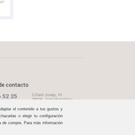
de contacto
C/Sant Josep, 10
 52 25
08206 - Súria Barcelona
C/Urgell, 27
00 y 17:00 a 20:00
adaptar el contenido a tus gustos y
08241 - Manresa Barcelona
hazarlas o elegir tu configuración
oscomodos.com
C/Born, 13
08241 - Manresa Barcelona
prar
ia de compra. Para más información