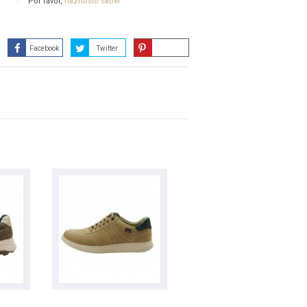
Por favor,
háznoslo saber
Facebook
Twitter
Guardar