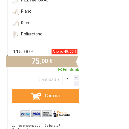
PIEL NATURAL
Plano
0 cm.
Poliuretano
115.
00 €
Ahorro 40.
00 €
75.
00 €
En stock
Cantidad x
Comprar
Lo has encontrado más barato?