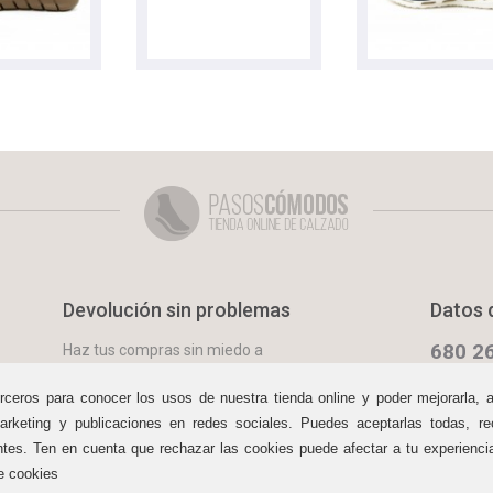
Devolución sin problemas
Datos 
680 26
Haz tus compras sin miedo a
equivocarte:
aceptamos
Lun. - Sáb.
devoluciones
durante 15 días.
09:30 a 13:
rceros para conocer los usos de nuestra tienda online y poder mejorarla, 
arketing y publicaciones en redes sociales. Puedes aceptarlas todas, rec
info@pas
Cómo com
ntes. Ten en cuenta que rechazar las cookies puede afectar a tu experienc
e cookies