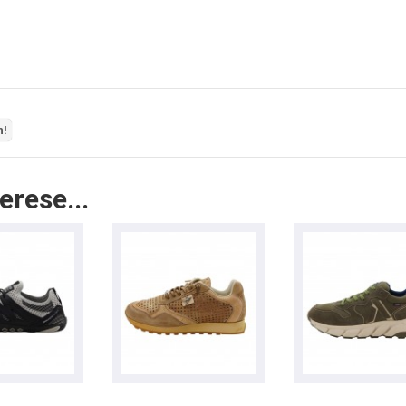
n!
erese...