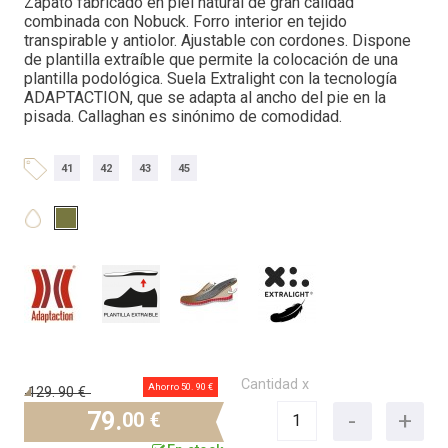
Zapato fabricado en piel natural de gran calidad
combinada con Nobuck. Forro interior en tejido
transpirable y antiolor. Ajustable con cordones. Dispone
de plantilla extraíble que permite la colocación de una
plantilla podológica. Suela Extralight con la tecnología
ADAPTACTION, que se adapta al ancho del pie en la
pisada. Callaghan es sinónimo de comodidad.
41
42
43
45
Cantidad x
Ahorro 50.
90 €
129.
90 €
79.
00 €