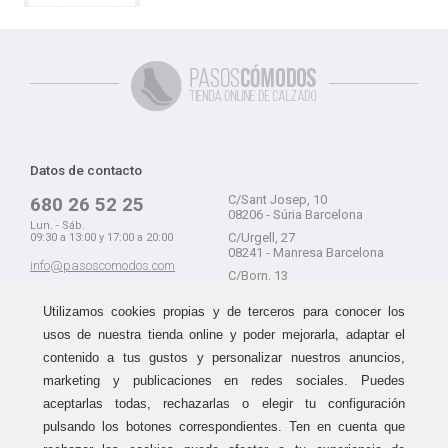
Datos de contacto
C/Sant Josep, 10
680 26 52 25
08206 - Súria Barcelona
Lun. - Sáb.
C/Urgell, 27
09:30 a 13:00 y 17:00 a 20:00
08241 - Manresa Barcelona
info@pasoscomodos.com
C/Born, 13
Cómo comprar
08241 - Manresa Barcelona
Utilizamos cookies propias y de terceros para conocer los
usos de nuestra tienda online y poder mejorarla, adaptar el
contenido a tus gustos y personalizar nuestros anuncios,
marketing y publicaciones en redes sociales. Puedes
Devolución sin problemas
Guía de compra
aceptarlas todas, rechazarlas o elegir tu configuración
Formas de pago
Haz tus compras sin miedo a
pulsando los botones correspondientes. Ten en cuenta que
equivocarte:
Métodos de envío