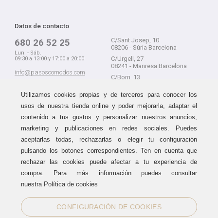
Datos de contacto
C/Sant Josep, 10
680 26 52 25
08206 - Súria Barcelona
Lun. - Sáb.
C/Urgell, 27
09:30 a 13:00 y 17:00 a 20:00
08241 - Manresa Barcelona
info@pasoscomodos.com
C/Born, 13
Cómo comprar
08241 - Manresa Barcelona
Utilizamos cookies propias y de terceros para conocer los
usos de nuestra tienda online y poder mejorarla, adaptar el
contenido a tus gustos y personalizar nuestros anuncios,
marketing y publicaciones en redes sociales. Puedes
Devolución sin problemas
Guía de compra
aceptarlas todas, rechazarlas o elegir tu configuración
Formas de pago
Haz tus compras sin miedo a
pulsando los botones correspondientes. Ten en cuenta que
equivocarte:
Métodos de envío
rechazar las cookies puede afectar a tu experiencia de
aceptamos devoluciones
durante
Política de devoluciones
15 días.
compra. Para más información puedes consultar
Área de clientes
nuestra Política de cookies
CONFIGURACIÓN DE COOKIES
Sellos de confianza