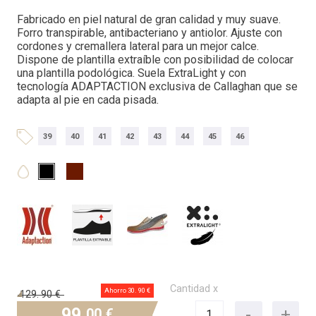
Fabricado en piel natural de gran calidad y muy suave.
Forro transpirable, antibacteriano y antiolor. Ajuste con
cordones y cremallera lateral para un mejor calce.
Dispone de plantilla extraíble con posibilidad de colocar
una plantilla podológica. Suela ExtraLight y con
tecnología ADAPTACTION exclusiva de Callaghan que se
adapta al pie en cada pisada.
39
40
41
42
43
44
45
46
Cantidad x
Ahorro 30.
90 €
129.
90 €
99.
00 €