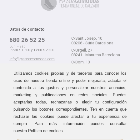
Datos de contacto
C/Sant Josep, 10
680 26 52 25
08206 - Súria Barcelona
Lun. - Sáb.
C/Urgell, 27
09:30 a 13:00 y 17:00 a 20:00
08241 - Manresa Barcelona
info@pasoscomodos.com
C/Born, 13
Cómo comprar
08241 - Manresa Barcelona
Utilizamos cookies propias y de terceros para conocer los
usos de nuestra tienda online y poder mejorarla, adaptar el
contenido a tus gustos y personalizar nuestros anuncios,
marketing y publicaciones en redes sociales. Puedes
Devolución sin problemas
Guía de compra
aceptarlas todas, rechazarlas o elegir tu configuración
Formas de pago
Haz tus compras sin miedo a
pulsando los botones correspondientes. Ten en cuenta que
equivocarte:
Métodos de envío
rechazar las cookies puede afectar a tu experiencia de
aceptamos devoluciones
durante
Política de devoluciones
15 días.
compra. Para más información puedes consultar
Área de clientes
nuestra Política de cookies