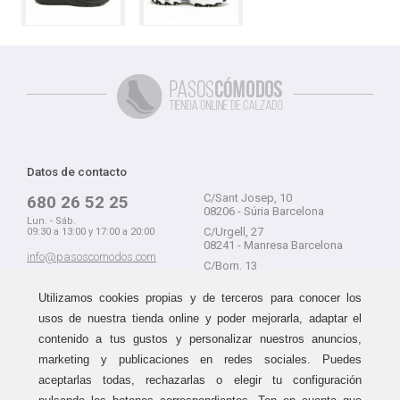
Datos de contacto
C/Sant Josep, 10
680 26 52 25
08206 - Súria Barcelona
Lun. - Sáb.
C/Urgell, 27
09:30 a 13:00 y 17:00 a 20:00
08241 - Manresa Barcelona
info@pasoscomodos.com
C/Born, 13
Cómo comprar
08241 - Manresa Barcelona
Utilizamos cookies propias y de terceros para conocer los
usos de nuestra tienda online y poder mejorarla, adaptar el
contenido a tus gustos y personalizar nuestros anuncios,
marketing y publicaciones en redes sociales. Puedes
Devolución sin problemas
Guía de compra
aceptarlas todas, rechazarlas o elegir tu configuración
Formas de pago
Haz tus compras sin miedo a