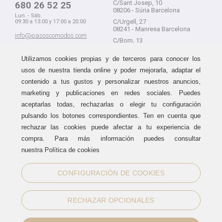
C/Sant Josep, 10
680 26 52 25
08206 - Súria Barcelona
Lun. - Sáb.
C/Urgell, 27
09:30 a 13:00 y 17:00 a 20:00
08241 - Manresa Barcelona
info@pasoscomodos.com
C/Born, 13
Cómo comprar
08241 - Manresa Barcelona
Utilizamos cookies propias y de terceros para conocer los
usos de nuestra tienda online y poder mejorarla, adaptar el
contenido a tus gustos y personalizar nuestros anuncios,
marketing y publicaciones en redes sociales. Puedes
Devolución sin problemas
Guía de compra
aceptarlas todas, rechazarlas o elegir tu configuración
Formas de pago
Haz tus compras sin miedo a
pulsando los botones correspondientes. Ten en cuenta que
equivocarte:
Métodos de envío
rechazar las cookies puede afectar a tu experiencia de
aceptamos devoluciones
durante
Política de devoluciones
15 días.
compra. Para más información puedes consultar
Área de clientes
nuestra Política de cookies
CONFIGURACIÓN DE COOKIES
Sellos de confianza
RECHAZAR OPCIONALES