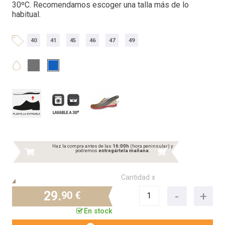
30ºC. Recomendamos escoger una talla más de lo
habitual.
40
41
45
46
47
49
Haz la compra antes de las
16:00h
(hora peninsular) y
podremos
entregártela mañana
.
Cantidad x
29.
90 €
En stock