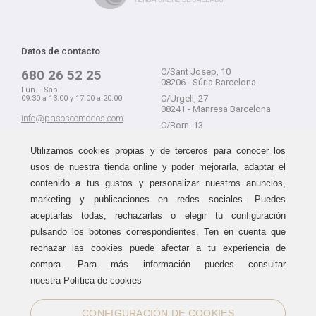
Datos de contacto
C/Sant Josep, 10
680 26 52 25
08206 - Súria Barcelona
Lun. - Sáb.
C/Urgell, 27
09:30 a 13:00 y 17:00 a 20:00
08241 - Manresa Barcelona
info@pasoscomodos.com
C/Born, 13
Cómo comprar
08241 - Manresa Barcelona
Utilizamos cookies propias y de terceros para conocer los
usos de nuestra tienda online y poder mejorarla, adaptar el
contenido a tus gustos y personalizar nuestros anuncios,
marketing y publicaciones en redes sociales. Puedes
Devolución sin problemas
Guía de compra
aceptarlas todas, rechazarlas o elegir tu configuración
Formas de pago
Haz tus compras sin miedo a
pulsando los botones correspondientes. Ten en cuenta que
equivocarte:
Métodos de envío
rechazar las cookies puede afectar a tu experiencia de
aceptamos devoluciones
durante
Política de devoluciones
15 días.
compra. Para más información puedes consultar
Área de clientes
nuestra Política de cookies
CONFIGURACIÓN DE COOKIES