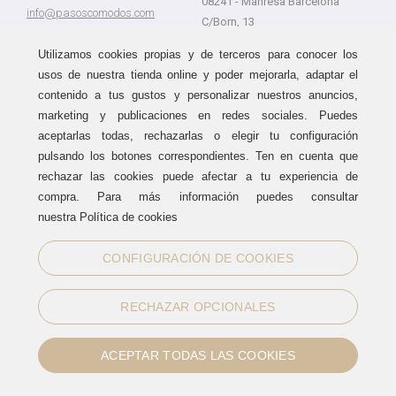
08241 - Manresa Barcelona
info@pasoscomodos.com
C/Born, 13
Cómo comprar
08241 - Manresa Barcelona
Utilizamos cookies propias y de terceros para conocer los
usos de nuestra tienda online y poder mejorarla, adaptar el
contenido a tus gustos y personalizar nuestros anuncios,
marketing y publicaciones en redes sociales. Puedes
Devolución sin problemas
Guía de compra
aceptarlas todas, rechazarlas o elegir tu configuración
Formas de pago
Haz tus compras sin miedo a
pulsando los botones correspondientes. Ten en cuenta que
equivocarte:
Métodos de envío
rechazar las cookies puede afectar a tu experiencia de
aceptamos devoluciones
durante
Política de devoluciones
15 días.
compra. Para más información puedes consultar
Área de clientes
nuestra Política de cookies
CONFIGURACIÓN DE COOKIES
Sellos de confianza
RECHAZAR OPCIONALES
ACEPTAR TODAS LAS COOKIES
Información legal
|
Política de Cookies
Normas de uso