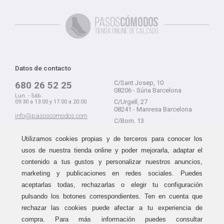
Datos de contacto
C/Sant Josep, 10
680 26 52 25
08206 - Súria Barcelona
Lun. - Sáb.
C/Urgell, 27
09:30 a 13:00 y 17:00 a 20:00
08241 - Manresa Barcelona
info@pasoscomodos.com
C/Born, 13
Cómo comprar
08241 - Manresa Barcelona
Utilizamos cookies propias y de terceros para conocer los
usos de nuestra tienda online y poder mejorarla, adaptar el
contenido a tus gustos y personalizar nuestros anuncios,
marketing y publicaciones en redes sociales. Puedes
Devolución sin problemas
Guía de compra
aceptarlas todas, rechazarlas o elegir tu configuración
Formas de pago
Haz tus compras sin miedo a
pulsando los botones correspondientes. Ten en cuenta que
equivocarte:
Métodos de envío
rechazar las cookies puede afectar a tu experiencia de
aceptamos devoluciones
durante
Política de devoluciones
15 días.
compra. Para más información puedes consultar
Área de clientes