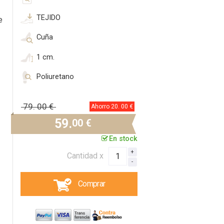
TEJIDO
e
Cuña
1 cm.
Poliuretano
79.
00 €
Ahorro 20.
00 €
59.
00 €
En stock
Cantidad x
Comprar