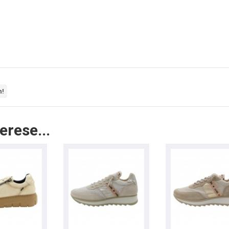
n!
erese...