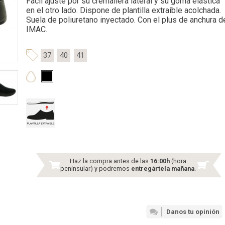
Fácil ajuste por su cremallera lateral y su goma elástica
en el otro lado. Dispone de plantilla extraíble acolchada.
Suela de poliuretano inyectado. Con el plus de anchura d
IMAC.
37
40
41
Haz la compra antes de las
16:00h
(hora
peninsular) y podremos
entregártela mañana
.
Danos tu opinión