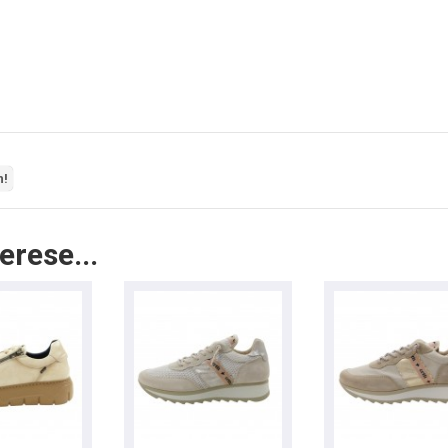
n!
erese...