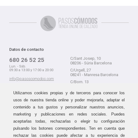
Datos de contacto
C/Sant Josep, 10
680 26 52 25
08206 - Súria Barcelona
Lun. - Sáb.
C/Urgell, 27
09:30 a 13:00 y 17:00 a 20:00
08241 - Manresa Barcelona
info@pasoscomodos.com
C/Born, 13
Cómo comprar
08241 - Manresa Barcelona
Utilizamos cookies propias y de terceros para conocer los
usos de nuestra tienda online y poder mejorarla, adaptar el
contenido a tus gustos y personalizar nuestros anuncios,
marketing y publicaciones en redes sociales. Puedes
Devolución sin problemas
Guía de compra
aceptarlas todas, rechazarlas o elegir tu configuración
Formas de pago
Haz tus compras sin miedo a
pulsando los botones correspondientes. Ten en cuenta que
equivocarte:
Métodos de envío
rechazar las cookies puede afectar a tu experiencia de
aceptamos devoluciones
durante