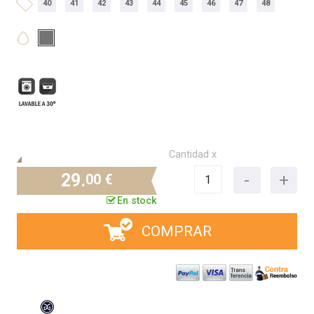
40
41
42
43
44
45
46
47
48
Cantidad x
29.
00 €
En stock
COMPRAR