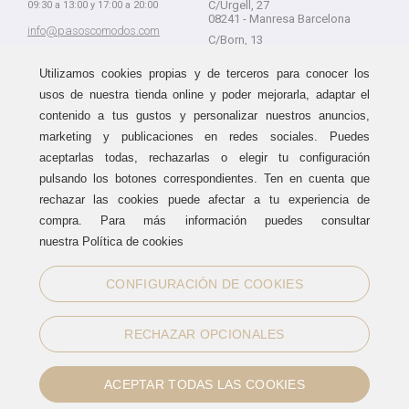
C/Urgell, 27
09:30 a 13:00 y 17:00 a 20:00
08241 - Manresa Barcelona
info@pasoscomodos.com
C/Born, 13
Cómo comprar
08241 - Manresa Barcelona
Utilizamos cookies propias y de terceros para conocer los
usos de nuestra tienda online y poder mejorarla, adaptar el
contenido a tus gustos y personalizar nuestros anuncios,
marketing y publicaciones en redes sociales. Puedes
Devolución sin problemas
Guía de compra
aceptarlas todas, rechazarlas o elegir tu configuración
Formas de pago
Haz tus compras sin miedo a
pulsando los botones correspondientes. Ten en cuenta que
equivocarte:
Métodos de envío
rechazar las cookies puede afectar a tu experiencia de
aceptamos devoluciones
durante
Política de devoluciones
15 días.
compra. Para más información puedes consultar
Área de clientes
nuestra Política de cookies
CONFIGURACIÓN DE COOKIES
Sellos de confianza
RECHAZAR OPCIONALES
ACEPTAR TODAS LAS COOKIES
Información legal
|
Política de Cookies