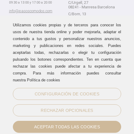
C/Urgell, 27
09:30 a 13:00 y 17:00 a 20:00
08241 - Manresa Barcelona
info@pasoscomodos.com
C/Born, 13
Cómo comprar
08241 - Manresa Barcelona
Utilizamos cookies propias y de terceros para conocer los
usos de nuestra tienda online y poder mejorarla, adaptar el
contenido a tus gustos y personalizar nuestros anuncios,
marketing y publicaciones en redes sociales. Puedes
Devolución sin problemas
Guía de compra
aceptarlas todas, rechazarlas o elegir tu configuración
Formas de pago
Haz tus compras sin miedo a
pulsando los botones correspondientes. Ten en cuenta que
equivocarte:
Métodos de envío
rechazar las cookies puede afectar a tu experiencia de
aceptamos devoluciones
durante
Política de devoluciones
15 días.
compra. Para más información puedes consultar
Área de clientes
nuestra Política de cookies
CONFIGURACIÓN DE COOKIES
Sellos de confianza
RECHAZAR OPCIONALES
ACEPTAR TODAS LAS COOKIES
Información legal
|
Política de Cookies