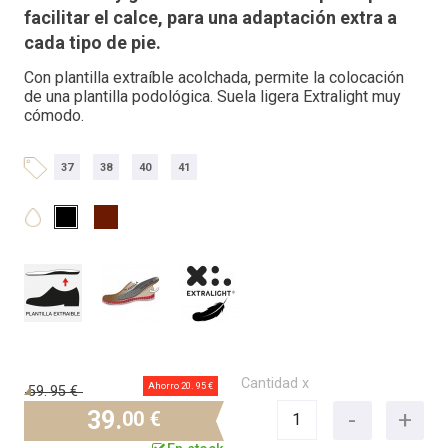
facilitar el calce, para una adaptación extra a
cada tipo de pie.
Con plantilla extraíble acolchada, permite la colocación
de una plantilla podológica. Suela ligera Extralight muy
cómodo.
37
38
40
41
Cantidad x
Ahorro 20.
95 €
59.
95 €
39.
00 €