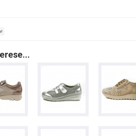
n!
erese...