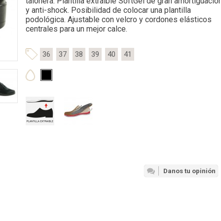
talonera. Plantilla extraíble SoftGel de gran amortiguació
y anti-shock. Posibilidad de colocar una plantilla
podológica. Ajustable con velcro y cordones elásticos
centrales para un mejor calce.
36
37
38
39
40
41
Danos tu opinión