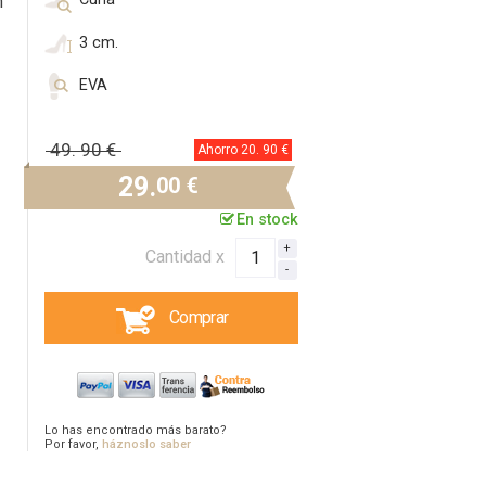
n
3 cm.
EVA
49.
90 €
Ahorro 20.
90 €
29.
00 €
En stock
Cantidad x
Comprar
Lo has encontrado más barato?
Por favor,
háznoslo saber