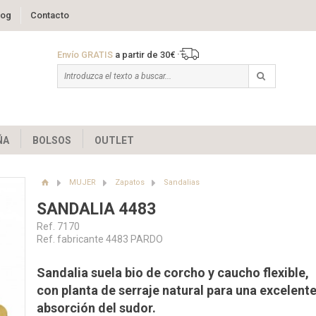
log
Contacto
Envío GRATIS
a partir de 30€
ÑA
BOLSOS
OUTLET
MUJER
Zapatos
Sandalias
SANDALIA 4483
Ref. 7170
Ref. fabricante 4483 PARDO
Sandalia suela bio de corcho y caucho flexible,
con planta de serraje natural para una excelent
absorción del sudor.