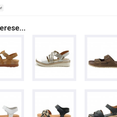
n!
erese...