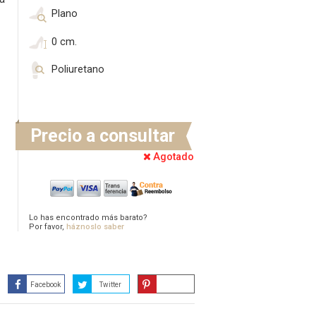
Plano
0 cm.
Poliuretano
Precio a consultar
Agotado
Lo has encontrado más barato?
Por favor,
háznoslo saber
Facebook
Twitter
Guardar