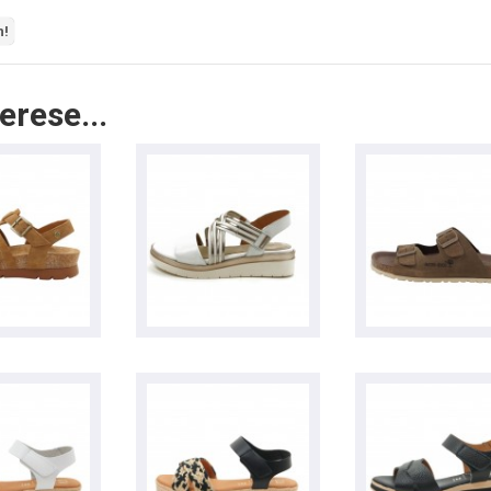
n!
erese...