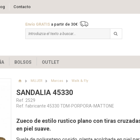
log
Contacto
Envío GRATIS
a partir de 30€
ÑA
BOLSOS
OUTLET
MUJER
Marcas
Walk & Fly
SANDALIA 45330
Ref. 2529
Ref. fabricante 45330 TDM-PORPORA-MATTONE
Zueco de estilo rustico plano con tiras cruzada
en piel suave.
Suela de poliuretano cosido, planta acolchada en piel par