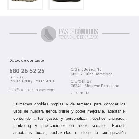
Datos de contacto
C/Sant Josep, 10
680 26 52 25
08206 - Súria Barcelona
Lun. - Sáb.
C/Urgell, 27
09:30 a 13:00 y 17:00 a 20:00
08241 - Manresa Barcelona
info@pasoscomodos.com
C/Born, 13
Cómo comprar
08241 - Manresa Barcelona
Utilizamos cookies propias y de terceros para conocer los
usos de nuestra tienda online y poder mejorarla, adaptar el
contenido a tus gustos y personalizar nuestros anuncios,
marketing y publicaciones en redes sociales. Puedes
Devolución sin problemas
Guía de compra
aceptarlas todas, rechazarlas o elegir tu configuración
Formas de pago
Haz tus compras sin miedo a